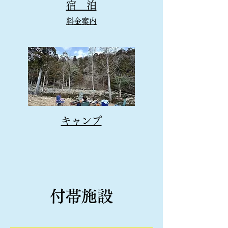
宿 泊
料金案内
キャンプ
​付帯施設