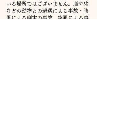
いる場所ではございません。鹿や猪
などの動物との遭遇による事故・強
風による倒木の事故、突風による事
故、落雷事故、自動車による事故、
盗難のリスクなど様々なリスクがあ
ります。自然と寄り添いながら、リ
スクを想定した自己責任の範囲での
利用に同意していただける方のご予
約を受け付けております。また、お
子様のご利用に関しては、保護者ま
たは責任者のある方の同伴が必要で
す。キャンプ場や川遊びなどでのお
子様の単独行動はご遠慮ください。
事故防止への配慮や整備、説明な
どキャンプ場管理者としてできる限
りの対応をしておりますが、ご利用
者様の理解と配慮ある行動の上で安
全で楽しい時間が過ごせると考えて
おります。上記に関して同意と共感