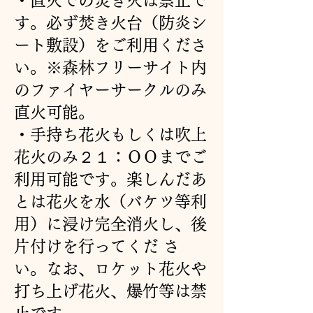
・直火での焚き火は禁止で
す。必ず焚き火台（防炎シ
ート敷設）をご利用くださ
い。※森林フリーサイト内
のファイヤーサークルのみ
直火可能。
・手持ち花火もしくは吹上
花火のみ２１：ＯＯまでご
利用可能です。楽しんだあ
とは花火を水（バケツ等利
用）に浸け完全消火し、後
片付けを行ってくだ さ
い。なお、ロケット花火や
打ち上げ花火、爆竹等は禁