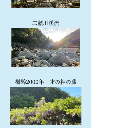
二瀬川渓流
樹齢2000年 才の神の藤