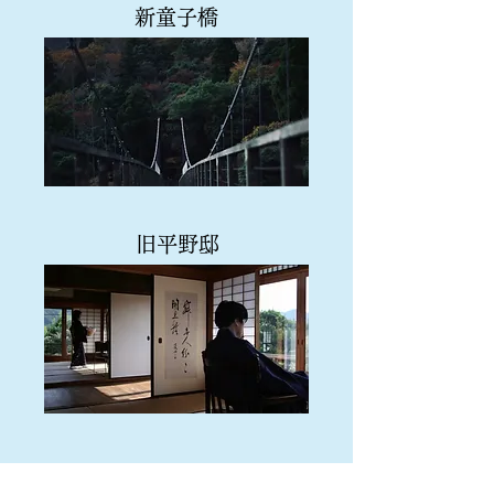
新童子橋
旧​平野邸