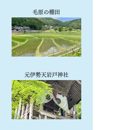
​毛原の棚田
​元伊勢天岩戸神社