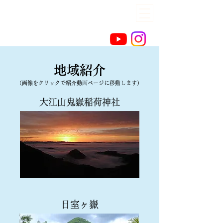
一般社団法人福知山地域振興社
​大江山の家グリーンロッジ
(oeyama green lodge)
​地域紹介
（画像をクリックで紹介動画ページに移動します）
大江山鬼嶽稲荷神社
​日室ヶ嶽